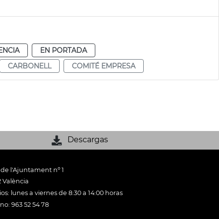
ENCIA
EN PORTADA
CARBONELL
COMITÉ EMPRESA
Descargas
 de l'Ajuntament nº 1
 València
os: lunes a viernes de 8:30 a 14:00 horas
ono: 963 52 54 78