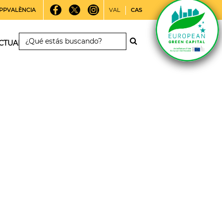
PPVALÈNCIA
VAL
CAS
CTUALIDAD