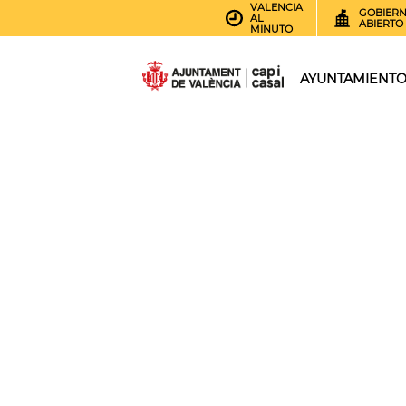
VALENCIA
GOBIER
AL
ABIERTO
MINUTO
AYUNTAMIENT