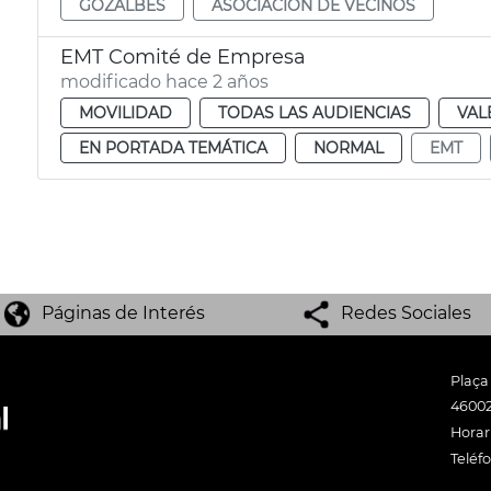
GOZALBES
ASOCIACIÓN DE VECINOS
EMT Comité de Empresa
modificado hace 2 años
MOVILIDAD
TODAS LAS AUDIENCIAS
VAL
EN PORTADA TEMÁTICA
NORMAL
EMT
Páginas de Interés
Redes Sociales
Plaça
46002
Horari
Teléf