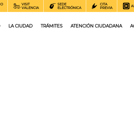
NO
VISIT
SEDE
CITA
A
VALENCIA
ELECTRÓNICA
PREVIA
O
LA CIUDAD
TRÁMITES
ATENCIÓN CIUDADANA
A