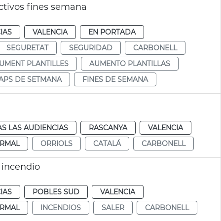
ctivos fines semana
IAS
VALENCIA
EN PORTADA
SEGURETAT
SEGURIDAD
CARBONELL
UMENT PLANTILLES
AUMENTO PLANTILLAS
APS DE SETMANA
FINES DE SEMANA
S LAS AUDIENCIAS
RASCANYA
VALENCIA
RMAL
ORRIOLS
CATALÁ
CARBONELL
 incendio
IAS
POBLES SUD
VALENCIA
RMAL
INCENDIOS
SALER
CARBONELL