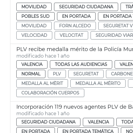
MOVILIDAD
SEGURIDAD CIUDADANA
TR
POBLES SUD
EN PORTADA
EN PORTADA 
MOVILIDAD
FORN ALCEDO
SEGURETAT V
VELOCIDAD
VELOCITAT
SEGURIDAD VIAR
PLV recibe medalla mérito de la Policía Mu
modificado hace 1 año
VALENCIA
TODAS LAS AUDIENCIAS
VALEN
NORMAL
PLV
SEGURETAT
CARBONE
MEDALLA AL MÈRIT
MEDALLA AL MÉRITO
COLABORACIÓN CUERPOS
Incorporación 119 nuevos agentes PLV de B
modificado hace 1 año
SEGURIDAD CIUDADANA
VALENCIA
TODA
EN PORTADA
EN PORTADA TEMÁTICA
NO