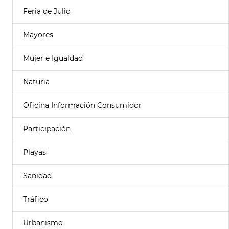
Feria de Julio
Mayores
Mujer e Igualdad
Naturia
Oficina Información Consumidor
Participación
Playas
Sanidad
Tráfico
Urbanismo