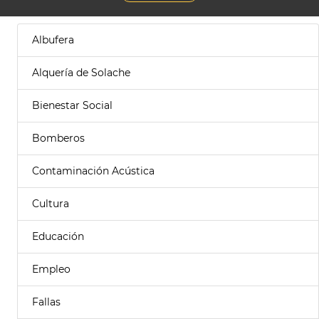
Albufera
Alquería de Solache
Bienestar Social
Bomberos
Contaminación Acústica
Cultura
Educación
Empleo
Fallas