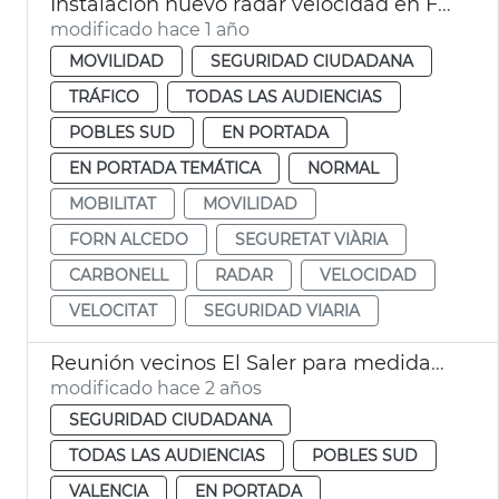
Instalación nuevo radar velocidad en Forn d'Alcedo
modificado hace 1 año
MOVILIDAD
SEGURIDAD CIUDADANA
TRÁFICO
TODAS LAS AUDIENCIAS
POBLES SUD
EN PORTADA
EN PORTADA TEMÁTICA
NORMAL
MOBILITAT
MOVILIDAD
FORN ALCEDO
SEGURETAT VIÀRIA
CARBONELL
RADAR
VELOCIDAD
VELOCITAT
SEGURIDAD VIARIA
Reunión vecinos El Saler para medidas anti incendio
modificado hace 2 años
SEGURIDAD CIUDADANA
TODAS LAS AUDIENCIAS
POBLES SUD
VALENCIA
EN PORTADA