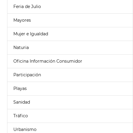
Feria de Julio
Mayores
Mujer e Igualdad
Naturia
Oficina Información Consumidor
Participación
Playas
Sanidad
Tráfico
Urbanismo