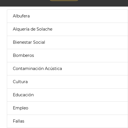
Albufera
Alquería de Solache
Bienestar Social
Bomberos
Contaminación Acústica
Cultura
Educación
Empleo
Fallas