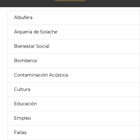
Albufera
Alquería de Solache
Bienestar Social
Bomberos
Contaminación Acústica
Cultura
Educación
Empleo
Fallas