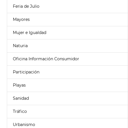
Feria de Julio
Mayores
Mujer e Igualdad
Naturia
Oficina Información Consumidor
Participación
Playas
Sanidad
Tráfico
Urbanismo