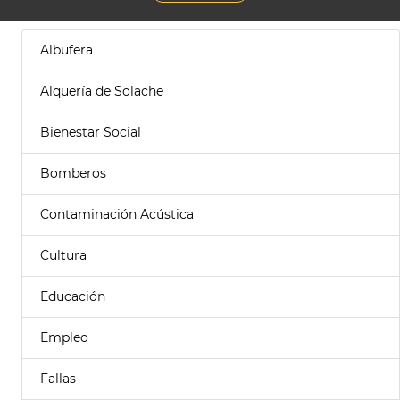
Albufera
Alquería de Solache
Bienestar Social
Bomberos
Contaminación Acústica
Cultura
Educación
Empleo
Fallas