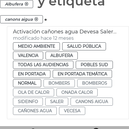
y etiqueta
Albufera
.
canons aigua
Activación cañones agua Devesa Saler ola calor
modificado hace 12 meses
MEDIO AMBIENTE
SALUD PÚBLICA
VALENCIA
ALBUFERA
TODAS LAS AUDIENCIAS
POBLES SUD
EN PORTADA
EN PORTADA TEMÁTICA
NORMAL
BOMBERS
BOMBEROS
OLA DE CALOR
ONADA CALOR
SIDEINFO
SALER
CANONS AIGUA
CAÑONES AGUA
VECESA