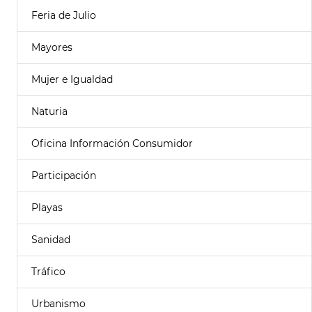
Feria de Julio
Mayores
Mujer e Igualdad
Naturia
Oficina Información Consumidor
Participación
Playas
Sanidad
Tráfico
Urbanismo