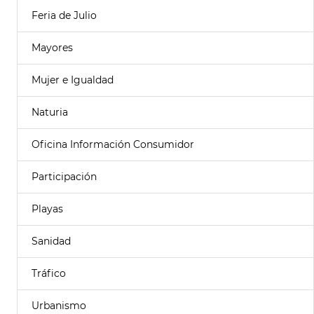
Feria de Julio
Mayores
Mujer e Igualdad
Naturia
Oficina Información Consumidor
Participación
Playas
Sanidad
Tráfico
Urbanismo