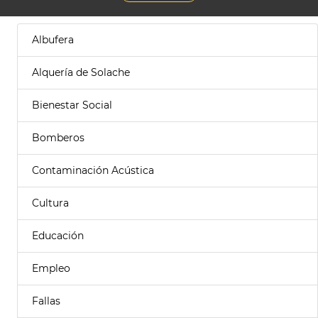
Albufera
Alquería de Solache
Bienestar Social
Bomberos
Contaminación Acústica
Cultura
Educación
Empleo
Fallas