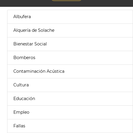
Albufera
Alquería de Solache
Bienestar Social
Bomberos
Contaminación Acústica
Cultura
Educación
Empleo
Fallas