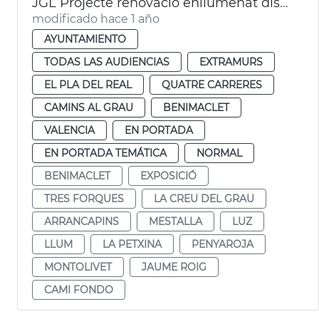
JGL Projecte renovació enllumenat districtes València
modificado hace 1 año
AYUNTAMIENTO
TODAS LAS AUDIENCIAS
EXTRAMURS
EL PLA DEL REAL
QUATRE CARRERES
CAMINS AL GRAU
BENIMACLET
VALENCIA
EN PORTADA
EN PORTADA TEMÁTICA
NORMAL
BENIMACLET
EXPOSICIÓ
TRES FORQUES
LA CREU DEL GRAU
ARRANCAPINS
MESTALLA
LUZ
LLUM
LA PETXINA
PENYAROJA
MONTOLIVET
JAUME ROIG
CAMI FONDO