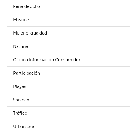
Feria de Julio
Mayores
Mujer e Igualdad
Naturia
Oficina Información Consumidor
Participación
Playas
Sanidad
Tráfico
Urbanismo