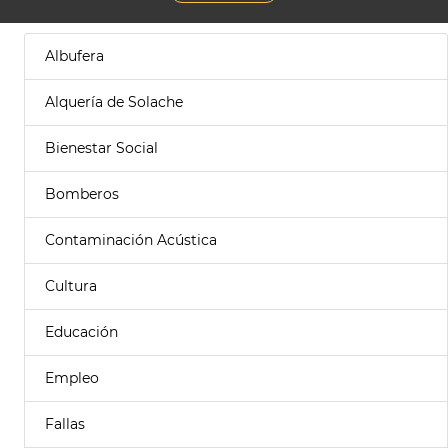
Albufera
Alquería de Solache
Bienestar Social
Bomberos
Contaminación Acústica
Cultura
Educación
Empleo
Fallas