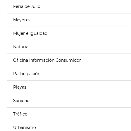
Feria de Julio
Mayores
Mujer e Igualdad
Naturia
Oficina Información Consumidor
Participación
Playas
Sanidad
Tráfico
Urbanismo