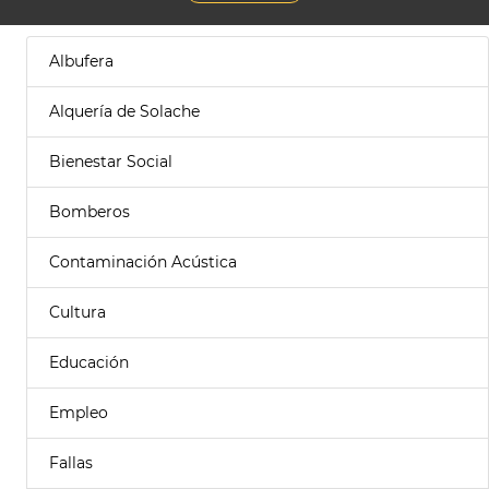
Albufera
Alquería de Solache
Bienestar Social
Bomberos
Contaminación Acústica
Cultura
Educación
Empleo
Fallas