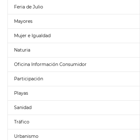
Feria de Julio
Mayores
Mujer e Igualdad
Naturia
Oficina Información Consumidor
Participación
Playas
Sanidad
Tráfico
Urbanismo