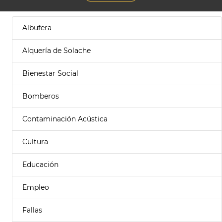
Albufera
Alquería de Solache
Bienestar Social
Bomberos
Contaminación Acústica
Cultura
Educación
Empleo
Fallas