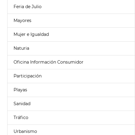
Feria de Julio
Mayores
Mujer e Igualdad
Naturia
Oficina Información Consumidor
Participación
Playas
Sanidad
Tráfico
Urbanismo