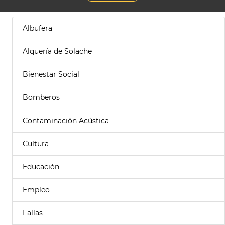
Albufera
Alquería de Solache
Bienestar Social
Bomberos
Contaminación Acústica
Cultura
Educación
Empleo
Fallas