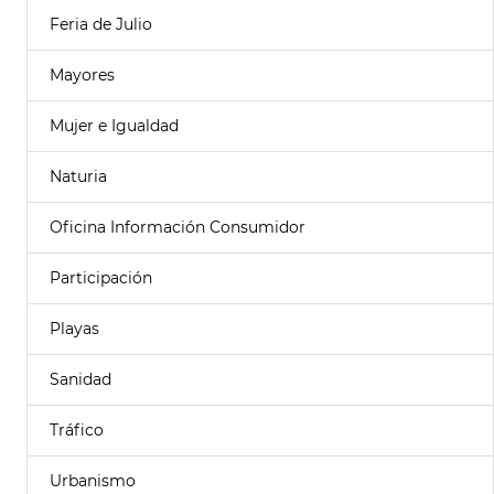
Feria de Julio
Mayores
Mujer e Igualdad
Naturia
Oficina Información Consumidor
Participación
Playas
Sanidad
Tráfico
Urbanismo