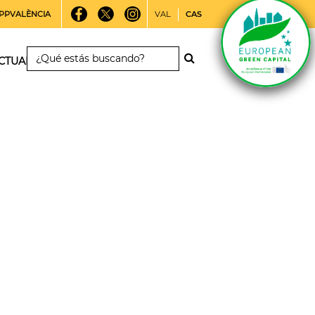
PPVALÈNCIA
VAL
CAS
CTUALIDAD