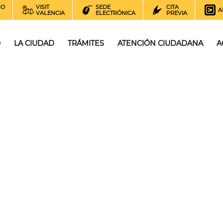
NO
VISIT
SEDE
CITA
A
VALENCIA
ELECTRÓNICA
PREVIA
O
LA CIUDAD
TRÁMITES
ATENCIÓN CIUDADANA
A