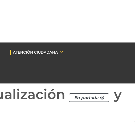
ATENCIÓN CIUDADANA
ualización
y
En portada