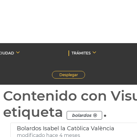
CIUDAD
TRÁMITES
Desplegar
Contenido con Vis
etiqueta
.
bolardos
Bolardos Isabel la Catòlica València
modificado hace 4 meses