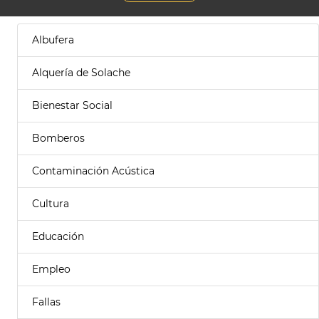
Albufera
Alquería de Solache
Bienestar Social
Bomberos
Contaminación Acústica
Cultura
Educación
Empleo
Fallas