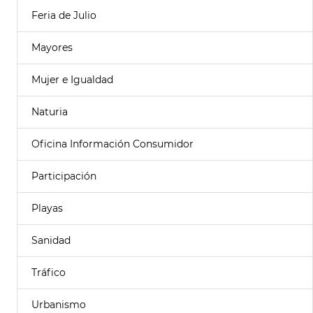
Feria de Julio
Mayores
Mujer e Igualdad
Naturia
Oficina Información Consumidor
Participación
Playas
Sanidad
Tráfico
Urbanismo