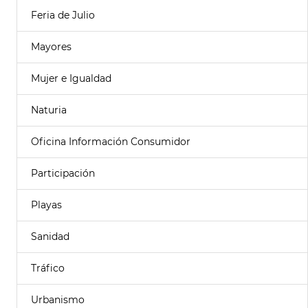
Feria de Julio
Mayores
Mujer e Igualdad
Naturia
Oficina Información Consumidor
Participación
Playas
Sanidad
Tráfico
Urbanismo