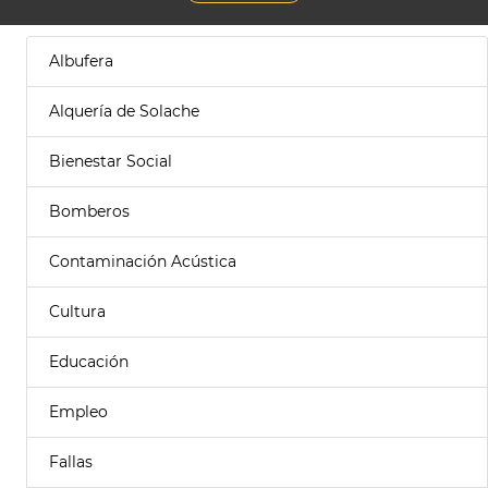
Albufera
Alquería de Solache
Bienestar Social
Bomberos
Contaminación Acústica
Cultura
Educación
Empleo
Fallas