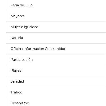
Feria de Julio
Mayores
Mujer e Igualdad
Naturia
Oficina Información Consumidor
Participación
Playas
Sanidad
Tráfico
Urbanismo