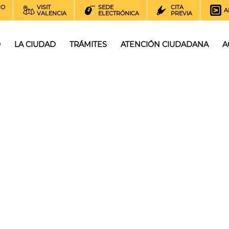
NO
VISIT
SEDE
CITA
A
VALENCIA
ELECTRÓNICA
PREVIA
O
LA CIUDAD
TRÁMITES
ATENCIÓN CIUDADANA
A