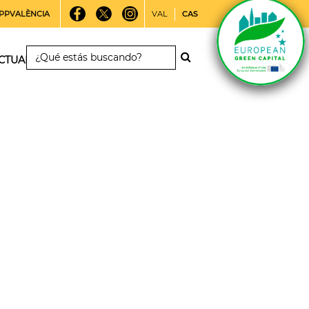
PPVALÈNCIA
VAL
CAS
CTUALIDAD