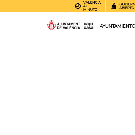
VALENCIA
GOBIER
AL
ABIERTO
MINUTO
AYUNTAMIENT