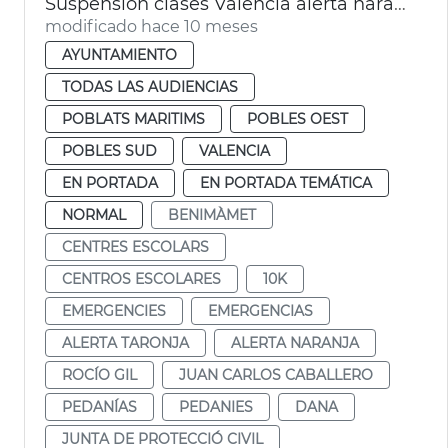
Suspensión clases València alerta naranja lluvias
modificado hace 10 meses
AYUNTAMIENTO
TODAS LAS AUDIENCIAS
POBLATS MARITIMS
POBLES OEST
POBLES SUD
VALENCIA
EN PORTADA
EN PORTADA TEMÁTICA
NORMAL
BENIMÀMET
CENTRES ESCOLARS
CENTROS ESCOLARES
10K
EMERGENCIES
EMERGENCIAS
ALERTA TARONJA
ALERTA NARANJA
ROCÍO GIL
JUAN CARLOS CABALLERO
PEDANÍAS
PEDANIES
DANA
JUNTA DE PROTECCIÓ CIVIL