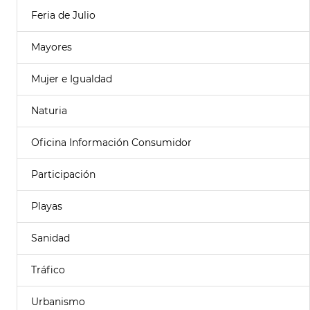
Feria de Julio
Mayores
Mujer e Igualdad
Naturia
Oficina Información Consumidor
Participación
Playas
Sanidad
Tráfico
Urbanismo