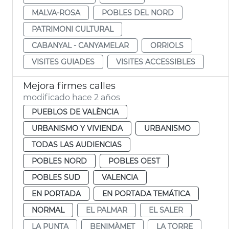
MALVA-ROSA
POBLES DEL NORD
PATRIMONI CULTURAL
CABANYAL - CANYAMELAR
ORRIOLS
VISITES GUIADES
VISITES ACCESSIBLES
Mejora firmes calles
modificado hace 2 años
PUEBLOS DE VALÈNCIA
URBANISMO Y VIVIENDA
URBANISMO
TODAS LAS AUDIENCIAS
POBLES NORD
POBLES OEST
POBLES SUD
VALENCIA
EN PORTADA
EN PORTADA TEMÁTICA
NORMAL
EL PALMAR
EL SALER
LA PUNTA
BENIMÀMET
LA TORRE