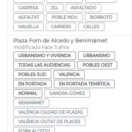
CARPESA
JGL
ASFALTADO
ASFALTAT
POBLE NOU
BORBOTÓ
MAUELLA
CARRERS
CALLES
Plaza Forn de Alcedo y Benimàmet
modificado hace 3 años
URBANISMO Y VIVIENDA
URBANISMO
TODAS LAS AUDIENCIAS
POBLES OEST
POBLES SUD
VALENCIA
EN PORTADA
EN PORTADA TEMÁTICA
NORMAL
SANDRA GÓMEZ
BENIMÀMET
VALÈNCIA CIUDAD DE PLAZAS
VALÈNCIA CIUTAT DE PLACES
FORN ALCEDO