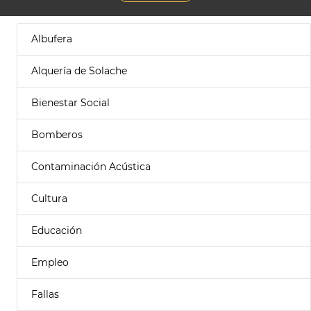
Albufera
Alquería de Solache
Bienestar Social
Bomberos
Contaminación Acústica
Cultura
Educación
Empleo
Fallas