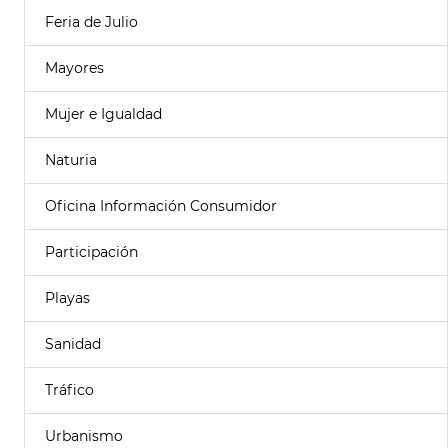
Feria de Julio
Mayores
Mujer e Igualdad
Naturia
Oficina Información Consumidor
Participación
Playas
Sanidad
Tráfico
Urbanismo