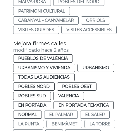
MALVA-ROSA
POBLES DEL NORD
PATRIMONI CULTURAL
CABANYAL - CANYAMELAR
ORRIOLS
VISITES GUIADES
VISITES ACCESSIBLES
Mejora firmes calles
modificado hace 2 años
PUEBLOS DE VALÈNCIA
URBANISMO Y VIVIENDA
URBANISMO
TODAS LAS AUDIENCIAS
POBLES NORD
POBLES OEST
POBLES SUD
VALENCIA
EN PORTADA
EN PORTADA TEMÁTICA
NORMAL
EL PALMAR
EL SALER
LA PUNTA
BENIMÀMET
LA TORRE