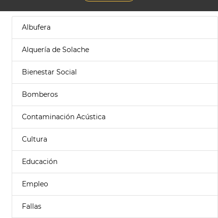
Albufera
Alquería de Solache
Bienestar Social
Bomberos
Contaminación Acústica
Cultura
Educación
Empleo
Fallas