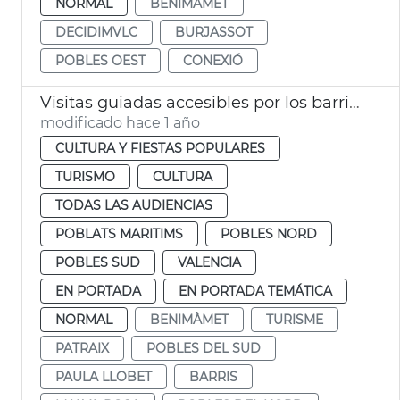
NORMAL
BENIMÀMET
DECIDIMVLC
BURJASSOT
POBLES OEST
CONEXIÓ
Visitas guiadas accesibles por los barrios de la ciudad
modificado hace 1 año
CULTURA Y FIESTAS POPULARES
TURISMO
CULTURA
TODAS LAS AUDIENCIAS
POBLATS MARITIMS
POBLES NORD
POBLES SUD
VALENCIA
EN PORTADA
EN PORTADA TEMÁTICA
NORMAL
BENIMÀMET
TURISME
PATRAIX
POBLES DEL SUD
PAULA LLOBET
BARRIS