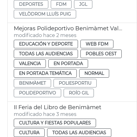
DEPORTES
FDM
JGL
VELÒDROM LLUÍS PUIG
Mejoras Polideportivo Benimàmet València
modificado hace 2 meses
EDUCACIÓN Y DEPORTE
WEB FDM
TODAS LAS AUDIENCIAS
POBLES OEST
VALENCIA
EN PORTADA
EN PORTADA TEMÁTICA
NORMAL
BENIMÀMET
POLIESPORTIU
POLIDEPORTIVO
ROÍO GIL
II Feria del Libro de Benimàmet
modificado hace 3 meses
CULTURA Y FIESTAS POPULARES
CULTURA
TODAS LAS AUDIENCIAS