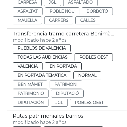
CARPESA
JGL
ASFALTADO
ASFALTAT
POBLE NOU
BORBOTÓ
MAUELLA
CARRERS
CALLES
Transferencia tramo carretera Benimàmet
modificado hace 2 años
PUEBLOS DE VALÈNCIA
TODAS LAS AUDIENCIAS
POBLES OEST
VALENCIA
EN PORTADA
EN PORTADA TEMÁTICA
NORMAL
BENIMÀMET
PATRIMONI
PATRIMONIO
DIPUTACIÓ
DIPUTACIÓN
JGL
POBLES OEST
Rutas patrimoniales barrios
modificado hace 2 años