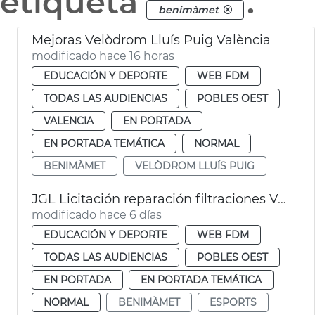
etiqueta
.
benimàmet
Mejoras Velòdrom Lluís Puig València
modificado hace 16 horas
EDUCACIÓN Y DEPORTE
WEB FDM
TODAS LAS AUDIENCIAS
POBLES OEST
VALENCIA
EN PORTADA
EN PORTADA TEMÁTICA
NORMAL
BENIMÀMET
VELÒDROM LLUÍS PUIG
JGL Licitación reparación filtraciones Velódromo València
modificado hace 6 días
EDUCACIÓN Y DEPORTE
WEB FDM
TODAS LAS AUDIENCIAS
POBLES OEST
EN PORTADA
EN PORTADA TEMÁTICA
NORMAL
BENIMÀMET
ESPORTS