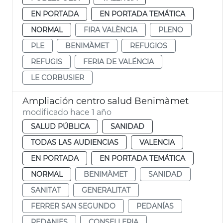
EN PORTADA
EN PORTADA TEMÁTICA
NORMAL
FIRA VALÈNCIA
PLENO
PLE
BENIMÀMET
REFUGIOS
REFUGIS
FERIA DE VALÉNCIA
LE CORBUSIER
Ampliación centro salud Benimàmet
modificado hace 1 año
SALUD PÚBLICA
SANIDAD
TODAS LAS AUDIENCIAS
VALENCIA
EN PORTADA
EN PORTADA TEMÁTICA
NORMAL
BENIMÀMET
SANIDAD
SANITAT
GENERALITAT
FERRER SAN SEGUNDO
PEDANÍAS
PEDANIES
CONSELLERIA