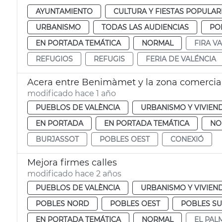
AYUNTAMIENTO
CULTURA Y FIESTAS POPULAR
URBANISMO
TODAS LAS AUDIENCIAS
PO
EN PORTADA TEMÁTICA
NORMAL
FIRA V
REFUGIOS
REFUGIS
FERIA DE VALÉNCIA
Acera entre Benimàmet y la zona comercial
modificado hace 1 año
PUEBLOS DE VALÈNCIA
URBANISMO Y VIVIEN
EN PORTADA
EN PORTADA TEMÁTICA
NO
BURJASSOT
POBLES OEST
CONEXIÓ
Mejora firmes calles
modificado hace 2 años
PUEBLOS DE VALÈNCIA
URBANISMO Y VIVIEN
POBLES NORD
POBLES OEST
POBLES S
EN PORTADA TEMÁTICA
NORMAL
EL PAL