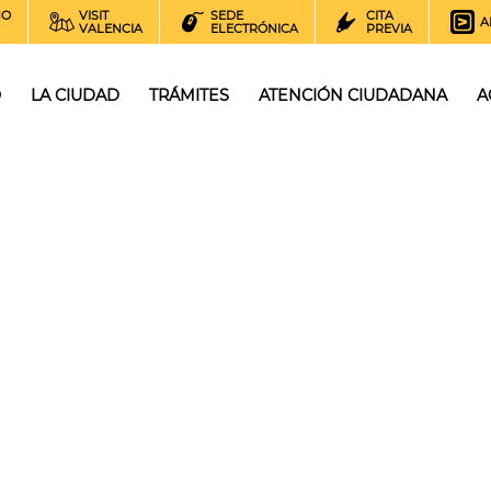
NO
VISIT
SEDE
CITA
A
VALENCIA
ELECTRÓNICA
PREVIA
O
LA CIUDAD
TRÁMITES
ATENCIÓN CIUDADANA
A