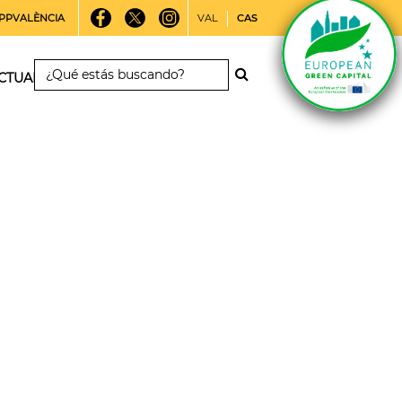
PPVALÈNCIA
VAL
CAS
CTUALIDAD