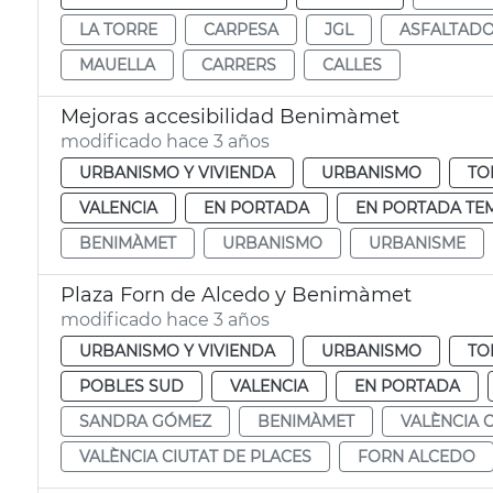
LA TORRE
CARPESA
JGL
ASFALTAD
MAUELLA
CARRERS
CALLES
Mejoras accesibilidad Benimàmet
modificado hace 3 años
URBANISMO Y VIVIENDA
URBANISMO
TO
VALENCIA
EN PORTADA
EN PORTADA TE
BENIMÀMET
URBANISMO
URBANISME
Plaza Forn de Alcedo y Benimàmet
modificado hace 3 años
URBANISMO Y VIVIENDA
URBANISMO
TO
POBLES SUD
VALENCIA
EN PORTADA
SANDRA GÓMEZ
BENIMÀMET
VALÈNCIA 
VALÈNCIA CIUTAT DE PLACES
FORN ALCEDO