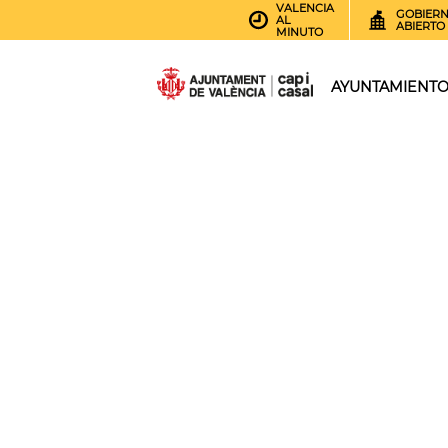
VALENCIA
GOBIER
AL
ABIERTO
MINUTO
AYUNTAMIENT