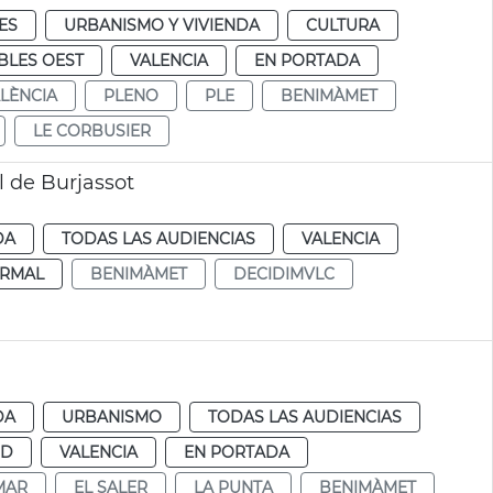
ES
URBANISMO Y VIVIENDA
CULTURA
BLES OEST
VALENCIA
EN PORTADA
ALÈNCIA
PLENO
PLE
BENIMÀMET
LE CORBUSIER
 de Burjassot
DA
TODAS LAS AUDIENCIAS
VALENCIA
RMAL
BENIMÀMET
DECIDIMVLC
DA
URBANISMO
TODAS LAS AUDIENCIAS
UD
VALENCIA
EN PORTADA
MAR
EL SALER
LA PUNTA
BENIMÀMET