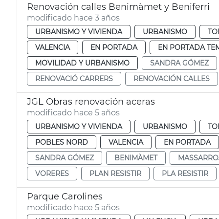
Renovación calles Benimàmet y Beniferri
modificado hace 3 años
URBANISMO Y VIVIENDA
URBANISMO
TO
VALENCIA
EN PORTADA
EN PORTADA TE
MOVILIDAD Y URBANISMO
SANDRA GÓMEZ
RENOVACIÓ CARRERS
RENOVACIÓN CALLES
JGL Obras renovación aceras
modificado hace 5 años
URBANISMO Y VIVIENDA
URBANISMO
TO
POBLES NORD
VALENCIA
EN PORTADA
SANDRA GÓMEZ
BENIMÀMET
MASSARRO
VORERES
PLAN RESISTIR
PLA RESISTIR
Parque Carolines
modificado hace 5 años