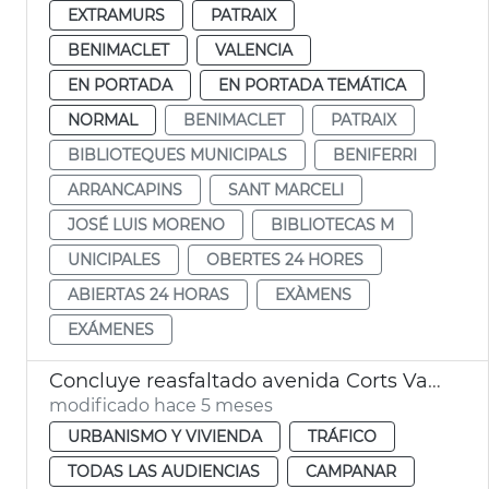
EXTRAMURS
PATRAIX
BENIMACLET
VALENCIA
EN PORTADA
EN PORTADA TEMÁTICA
NORMAL
BENIMACLET
PATRAIX
BIBLIOTEQUES MUNICIPALS
BENIFERRI
ARRANCAPINS
SANT MARCELI
JOSÉ LUIS MORENO
BIBLIOTECAS M
UNICIPALES
OBERTES 24 HORES
ABIERTAS 24 HORAS
EXÀMENS
EXÁMENES
Concluye reasfaltado avenida Corts Valencianes
modificado hace 5 meses
URBANISMO Y VIVIENDA
TRÁFICO
TODAS LAS AUDIENCIAS
CAMPANAR