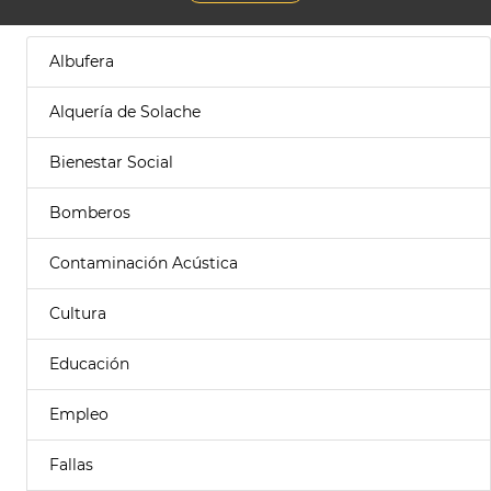
Albufera
Alquería de Solache
Bienestar Social
Bomberos
Contaminación Acústica
Cultura
Educación
Empleo
Fallas