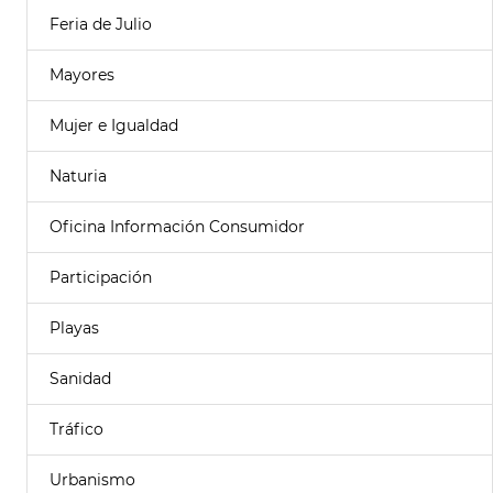
Feria de Julio
Mayores
Mujer e Igualdad
Naturia
Oficina Información Consumidor
Participación
Playas
Sanidad
Tráfico
Urbanismo