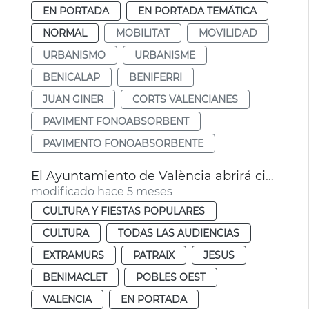
EN PORTADA
EN PORTADA TEMÁTICA
NORMAL
MOBILITAT
MOVILIDAD
URBANISMO
URBANISME
BENICALAP
BENIFERRI
JUAN GINER
CORTS VALENCIANES
PAVIMENT FONOABSORBENT
PAVIMENTO FONOABSORBENTE
El Ayuntamiento de València abrirá cinco bibliotecas 24 horas durante las épocas de exámenes
modificado hace 5 meses
CULTURA Y FIESTAS POPULARES
CULTURA
TODAS LAS AUDIENCIAS
EXTRAMURS
PATRAIX
JESUS
BENIMACLET
POBLES OEST
VALENCIA
EN PORTADA