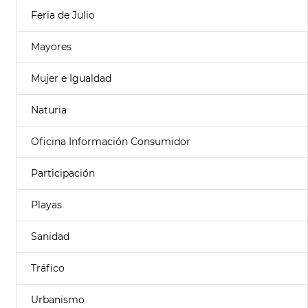
Feria de Julio
Mayores
Mujer e Igualdad
Naturia
Oficina Información Consumidor
Participación
Playas
Sanidad
Tráfico
Urbanismo