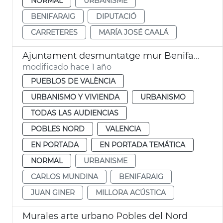
NORMAL
URBANISME
BENIFARAIG
DIPUTACIÓ
CARRETERES
MARÍA JOSÉ CAALÁ
Ajuntament desmuntatge mur Benifaraig
modificado hace 1 año
PUEBLOS DE VALÈNCIA
URBANISMO Y VIVIENDA
URBANISMO
TODAS LAS AUDIENCIAS
POBLES NORD
VALENCIA
EN PORTADA
EN PORTADA TEMÁTICA
NORMAL
URBANISME
CARLOS MUNDINA
BENIFARAIG
JUAN GINER
MILLORA ACÚSTICA
Murales arte urbano Pobles del Nord