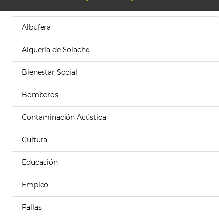
Albufera
Alquería de Solache
Bienestar Social
Bomberos
Contaminación Acústica
Cultura
Educación
Empleo
Fallas