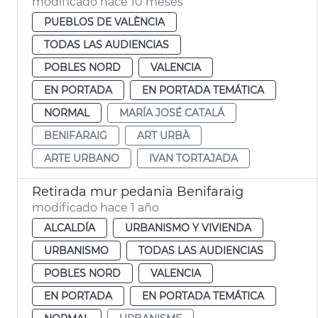
modificado hace 10 meses
PUEBLOS DE VALÈNCIA
TODAS LAS AUDIENCIAS
POBLES NORD
VALENCIA
EN PORTADA
EN PORTADA TEMÁTICA
NORMAL
MARÍA JOSÉ CATALÁ
BENIFARAIG
ART URBÀ
ARTE URBANO
IVAN TORTAJADA
Retirada mur pedania Benifaraig
modificado hace 1 año
ALCALDÍA
URBANISMO Y VIVIENDA
URBANISMO
TODAS LAS AUDIENCIAS
POBLES NORD
VALENCIA
EN PORTADA
EN PORTADA TEMÁTICA