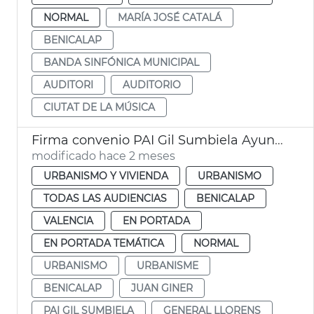
NORMAL
MARÍA JOSÉ CATALÁ
BENICALAP
BANDA SINFÓNICA MUNICIPAL
AUDITORI
AUDITORIO
CIUTAT DE LA MÚSICA
Firma convenio PAI Gil Sumbiela Ayuntamiento València
modificado hace 2 meses
URBANISMO Y VIVIENDA
URBANISMO
TODAS LAS AUDIENCIAS
BENICALAP
VALENCIA
EN PORTADA
EN PORTADA TEMÁTICA
NORMAL
URBANISMO
URBANISME
BENICALAP
JUAN GINER
PAI GIL SUMBIELA
GENERAL LLORENS