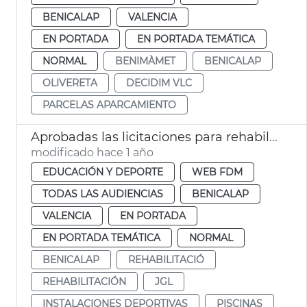
BENICALAP
VALENCIA
EN PORTADA
EN PORTADA TEMÁTICA
NORMAL
BENIMÀMET
BENICALAP
OLIVERETA
DECIDIM VLC
PARCELAS APARCAMIENTO
Aprobadas las licitaciones para rehabilitar las piscinas de Benicalap y del Parc de l'Oest
modificado hace 1 año
EDUCACIÓN Y DEPORTE
WEB FDM
TODAS LAS AUDIENCIAS
BENICALAP
VALENCIA
EN PORTADA
EN PORTADA TEMÁTICA
NORMAL
BENICALAP
REHABILITACIÓ
REHABILITACIÓN
JGL
INSTALACIONES DEPORTIVAS
PISCINAS