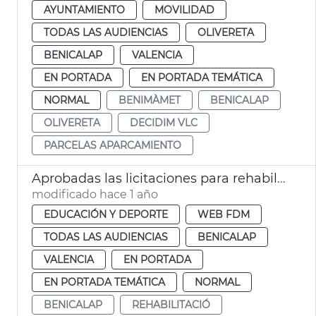
AYUNTAMIENTO
MOVILIDAD
TODAS LAS AUDIENCIAS
OLIVERETA
BENICALAP
VALENCIA
EN PORTADA
EN PORTADA TEMÁTICA
NORMAL
BENIMÀMET
BENICALAP
OLIVERETA
DECIDIM VLC
PARCELAS APARCAMIENTO
Aprobadas las licitaciones para rehabilitar las piscinas de Benicalap y del Parc de l'Oest
modificado hace 1 año
EDUCACIÓN Y DEPORTE
WEB FDM
TODAS LAS AUDIENCIAS
BENICALAP
VALENCIA
EN PORTADA
EN PORTADA TEMÁTICA
NORMAL
BENICALAP
REHABILITACIÓ