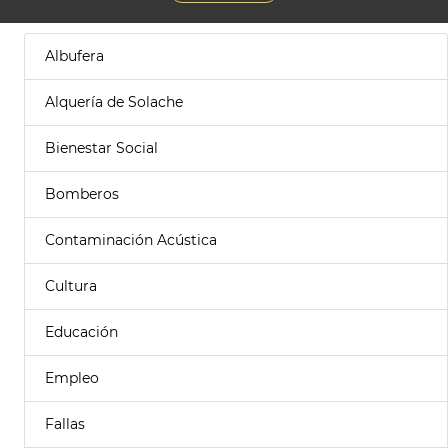
Albufera
Alquería de Solache
Bienestar Social
Bomberos
Contaminación Acústica
Cultura
Educación
Empleo
Fallas