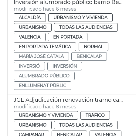
Inversión alumbrado público barrio Benicalap
modificado hace 6 meses
ALCALDÍA
URBANISMO Y VIVIENDA
URBANISMO
TODAS LAS AUDIENCIAS
VALENCIA
EN PORTADA
EN PORTADA TEMÁTICA
NORMAL
MARÍA JOSÉ CATALÁ
BENICALAP
INVERSIÓ
INVERSIÓN
ALUMBRADO PÚBLICO
ENLLUMENAT PÚBLIC
JGL Adjudicación renovación tramo calzada las Cortes Valencianas
modificado hace 8 meses
URBANISMO Y VIVIENDA
TRÁFICO
URBANISMO
TODAS LAS AUDIENCIAS
CAMPANAR
BENICALAP
VALENCIA