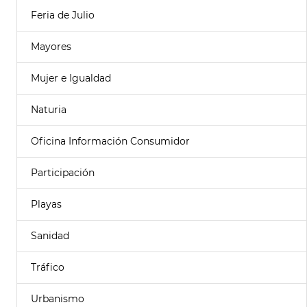
Feria de Julio
Mayores
Mujer e Igualdad
Naturia
Oficina Información Consumidor
Participación
Playas
Sanidad
Tráfico
Urbanismo