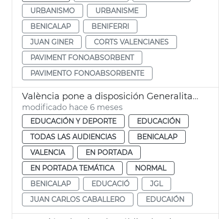
URBANISMO
URBANISME
BENICALAP
BENIFERRI
JUAN GINER
CORTS VALENCIANES
PAVIMENT FONOABSORBENT
PAVIMENTO FONOABSORBENTE
València pone a disposición Generalitat solar para centro educación especial
modificado hace 6 meses
EDUCACIÓN Y DEPORTE
EDUCACIÓN
TODAS LAS AUDIENCIAS
BENICALAP
VALENCIA
EN PORTADA
EN PORTADA TEMÁTICA
NORMAL
BENICALAP
EDUCACIÓ
JGL
JUAN CARLOS CABALLERO
EDUCAIÓN