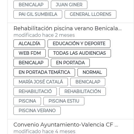
BENICALAP
JUAN GINER
PAI GIL SUMBIELA
GENERAL LLORENS
Rehabilitación piscina verano Benicalap València
modificado hace 2 meses
ALCALDÍA
EDUCACIÓN Y DEPORTE
WEB FDM
TODAS LAS AUDIENCIAS
BENICALAP
EN PORTADA
EN PORTADA TEMÁTICA
NORMAL
MARÍA JOSÉ CATALÁ
BENICALAP
REHABILITACIÓ
REHABILITACIÓN
PISCINA
PISCINA ESTIU
PISCINA VERANO
Convenio Ayuntamiento-Valencia CF Polideportivo Benicalap
modificado hace 4 meses