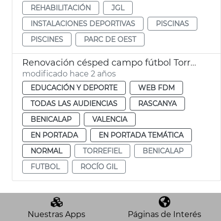
REHABILITACIÓN
JGL
INSTALACIONES DEPORTIVAS
PISCINAS
PISCINES
PARC DE OEST
Renovación césped campo fútbol Torrefiel
modificado hace 2 años
EDUCACIÓN Y DEPORTE
WEB FDM
TODAS LAS AUDIENCIAS
RASCANYA
BENICALAP
VALENCIA
EN PORTADA
EN PORTADA TEMÁTICA
NORMAL
TORREFIEL
BENICALAP
FUTBOL
ROCÍO GIL
Nuestras Apps
Páginas de Interés