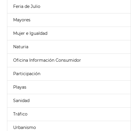
Feria de Julio
Mayores
Mujer e Igualdad
Naturia
Oficina Información Consumidor
Participación
Playas
Sanidad
Tráfico
Urbanismo