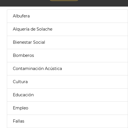
Albufera
Alquería de Solache
Bienestar Social
Bomberos
Contaminación Acústica
Cultura
Educación
Empleo
Fallas