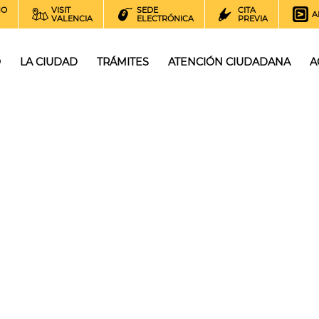
NO
VISIT
SEDE
CITA
A
VALENCIA
ELECTRÓNICA
PREVIA
O
LA CIUDAD
TRÁMITES
ATENCIÓN CIUDADANA
A