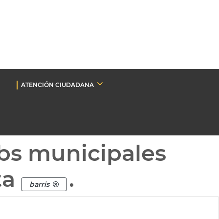
ATENCIÓN CIUDADANA
bs municipales
ta
.
barris