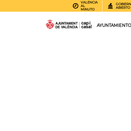
VALENCIA
GOBIER
AL
ABIERTO
MINUTO
AYUNTAMIENT