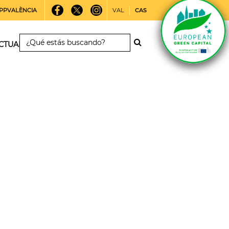
PPVALÈNCIA
VAL
CAS
CTUALIDAD