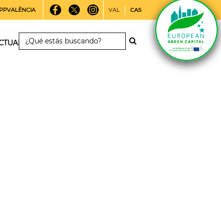
PPVALÈNCIA
VAL
CAS
CTUALIDAD