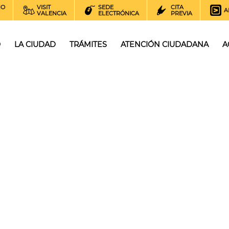
NO
VISIT
SEDE
CITA
A
VALENCIA
ELECTRÓNICA
PREVIA
O
LA CIUDAD
TRÁMITES
ATENCIÓN CIUDADANA
A