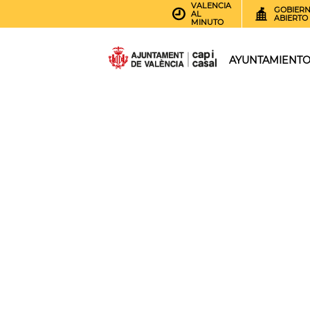
VALENCIA
GOBIER
AL
ABIERTO
MINUTO
AYUNTAMIENT