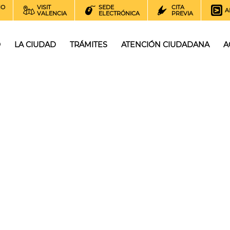
NO
VISIT
SEDE
CITA
A
VALENCIA
ELECTRÓNICA
PREVIA
O
LA CIUDAD
TRÁMITES
ATENCIÓN CIUDADANA
A