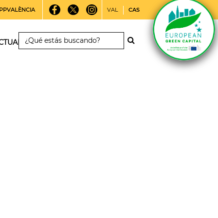
PPVALÈNCIA
VAL
CAS
CTUALIDAD