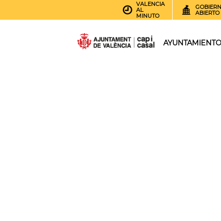
VALENCIA
GOBIER
AL
ABIERTO
MINUTO
AYUNTAMIENT