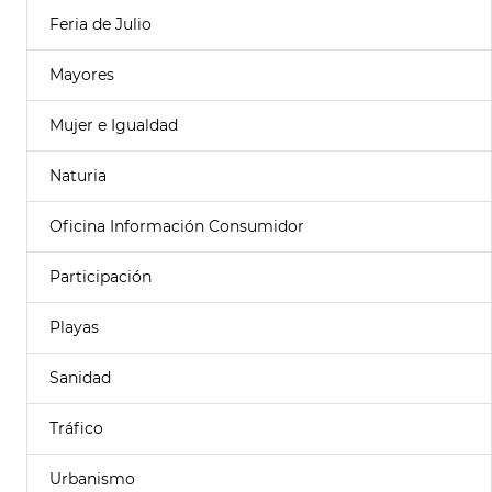
Feria de Julio
Mayores
Mujer e Igualdad
Naturia
Oficina Información Consumidor
Participación
Playas
Sanidad
Tráfico
Urbanismo