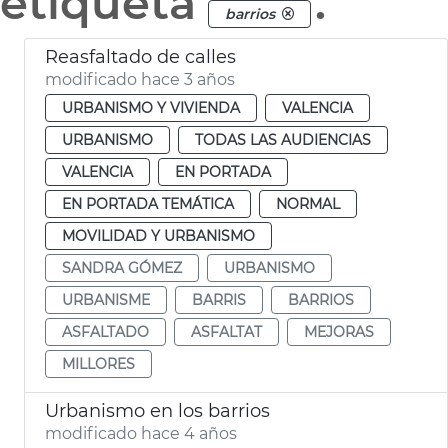
etiqueta
.
barrios
Reasfaltado de calles
modificado hace 3 años
URBANISMO Y VIVIENDA
VALENCIA
URBANISMO
TODAS LAS AUDIENCIAS
VALENCIA
EN PORTADA
EN PORTADA TEMÁTICA
NORMAL
MOVILIDAD Y URBANISMO
SANDRA GÓMEZ
URBANISMO
URBANISME
BARRIS
BARRIOS
ASFALTADO
ASFALTAT
MEJORAS
MILLORES
Urbanismo en los barrios
modificado hace 4 años