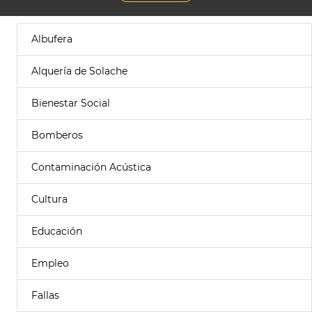
Albufera
Alquería de Solache
Bienestar Social
Bomberos
Contaminación Acústica
Cultura
Educación
Empleo
Fallas