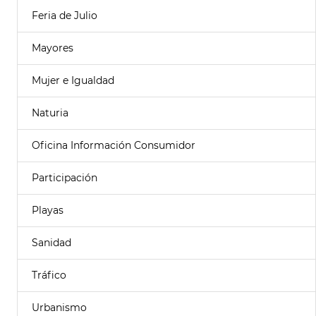
Feria de Julio
Mayores
Mujer e Igualdad
Naturia
Oficina Información Consumidor
Participación
Playas
Sanidad
Tráfico
Urbanismo