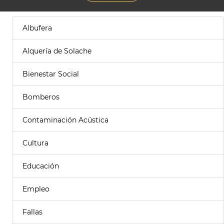
Albufera
Alquería de Solache
Bienestar Social
Bomberos
Contaminación Acústica
Cultura
Educación
Empleo
Fallas