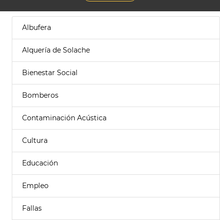
Albufera
Alquería de Solache
Bienestar Social
Bomberos
Contaminación Acústica
Cultura
Educación
Empleo
Fallas