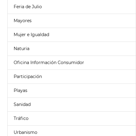
Feria de Julio
Mayores
Mujer e Igualdad
Naturia
Oficina Información Consumidor
Participación
Playas
Sanidad
Tráfico
Urbanismo