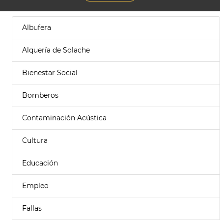
Albufera
Alquería de Solache
Bienestar Social
Bomberos
Contaminación Acústica
Cultura
Educación
Empleo
Fallas