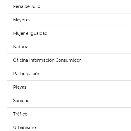
Feria de Julio
Mayores
Mujer e Igualdad
Naturia
Oficina Información Consumidor
Participación
Playas
Sanidad
Tráfico
Urbanismo