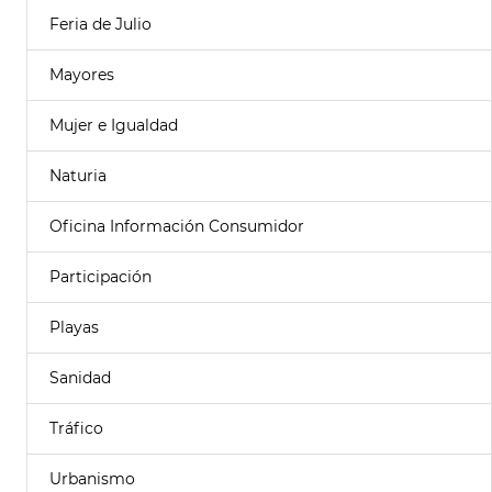
Feria de Julio
Mayores
Mujer e Igualdad
Naturia
Oficina Información Consumidor
Participación
Playas
Sanidad
Tráfico
Urbanismo