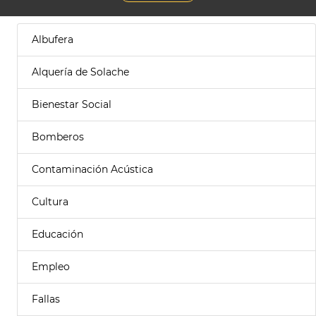
Albufera
Alquería de Solache
Bienestar Social
Bomberos
Contaminación Acústica
Cultura
Educación
Empleo
Fallas