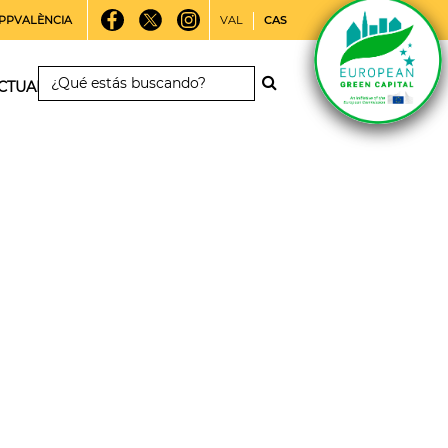
PPVALÈNCIA
VAL
CAS
CTUALIDAD