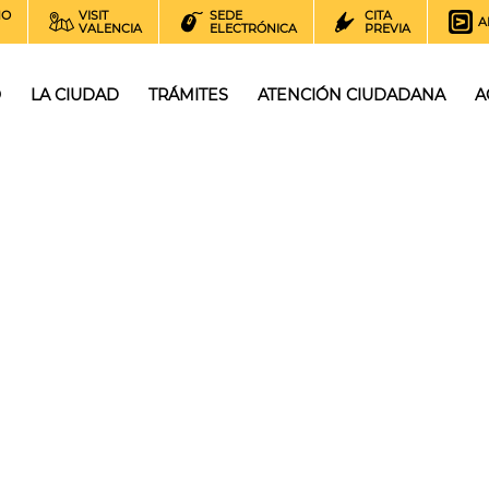
NO
VISIT
SEDE
CITA
A
VALENCIA
ELECTRÓNICA
PREVIA
O
LA CIUDAD
TRÁMITES
ATENCIÓN CIUDADANA
A