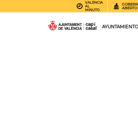
VALENCIA
GOBIER
AL
ABIERTO
MINUTO
AYUNTAMIENT