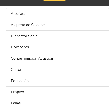
Albufera
Alquería de Solache
Bienestar Social
Bomberos
Contaminación Acústica
Cultura
Educación
Empleo
Fallas