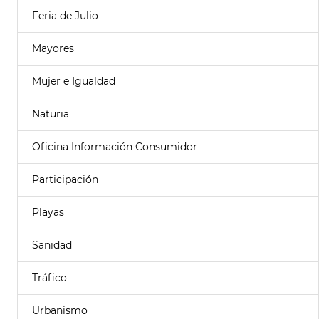
Feria de Julio
Mayores
Mujer e Igualdad
Naturia
Oficina Información Consumidor
Participación
Playas
Sanidad
Tráfico
Urbanismo