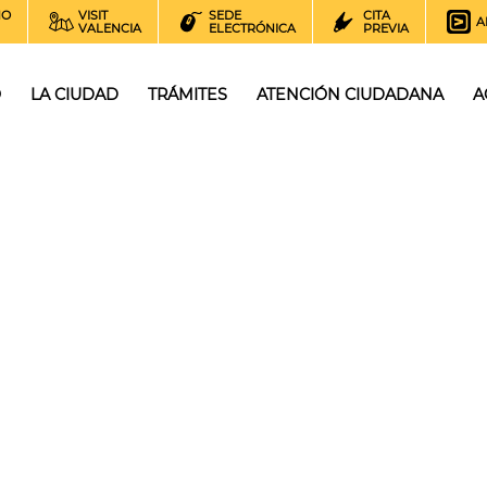
NO
VISIT
SEDE
CITA
A
VALENCIA
ELECTRÓNICA
PREVIA
O
LA CIUDAD
TRÁMITES
ATENCIÓN CIUDADANA
A