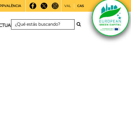
PPVALÈNCIA
VAL
CAS
CTUALIDAD