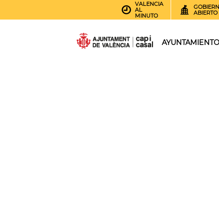
VALENCIA
GOBIER
AL
ABIERTO
MINUTO
AYUNTAMIENT