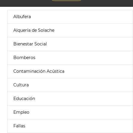
Albufera
Alquería de Solache
Bienestar Social
Bomberos
Contaminación Acústica
Cultura
Educación
Empleo
Fallas