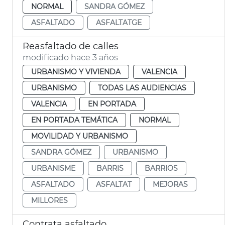
NORMAL
SANDRA GÓMEZ
ASFALTADO
ASFALTATGE
Reasfaltado de calles
modificado hace 3 años
URBANISMO Y VIVIENDA
VALENCIA
URBANISMO
TODAS LAS AUDIENCIAS
VALENCIA
EN PORTADA
EN PORTADA TEMÁTICA
NORMAL
MOVILIDAD Y URBANISMO
SANDRA GÓMEZ
URBANISMO
URBANISME
BARRIS
BARRIOS
ASFALTADO
ASFALTAT
MEJORAS
MILLORES
Contrata asfaltado