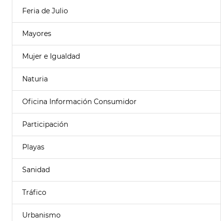
Feria de Julio
Mayores
Mujer e Igualdad
Naturia
Oficina Información Consumidor
Participación
Playas
Sanidad
Tráfico
Urbanismo