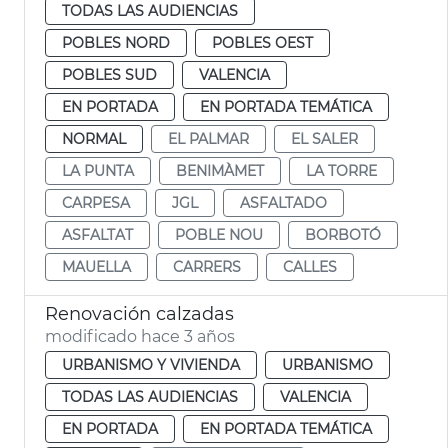
TODAS LAS AUDIENCIAS
POBLES NORD
POBLES OEST
POBLES SUD
VALENCIA
EN PORTADA
EN PORTADA TEMÁTICA
NORMAL
EL PALMAR
EL SALER
LA PUNTA
BENIMÀMET
LA TORRE
CARPESA
JGL
ASFALTADO
ASFALTAT
POBLE NOU
BORBOTÓ
MAUELLA
CARRERS
CALLES
Renovación calzadas
modificado hace 3 años
URBANISMO Y VIVIENDA
URBANISMO
TODAS LAS AUDIENCIAS
VALENCIA
EN PORTADA
EN PORTADA TEMÁTICA