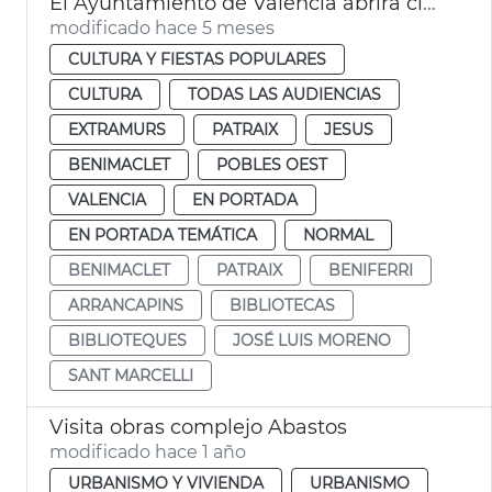
El Ayuntamiento de València abrirá cinco bibliotecas 24 horas durante las épocas de exámenes
modificado hace 5 meses
CULTURA Y FIESTAS POPULARES
CULTURA
TODAS LAS AUDIENCIAS
EXTRAMURS
PATRAIX
JESUS
BENIMACLET
POBLES OEST
VALENCIA
EN PORTADA
EN PORTADA TEMÁTICA
NORMAL
BENIMACLET
PATRAIX
BENIFERRI
ARRANCAPINS
BIBLIOTECAS
BIBLIOTEQUES
JOSÉ LUIS MORENO
SANT MARCELLI
Visita obras complejo Abastos
modificado hace 1 año
URBANISMO Y VIVIENDA
URBANISMO