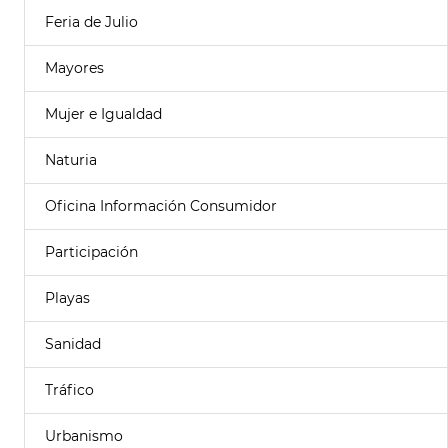
Feria de Julio
Mayores
Mujer e Igualdad
Naturia
Oficina Información Consumidor
Participación
Playas
Sanidad
Tráfico
Urbanismo