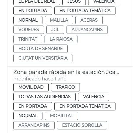
EL PLA DEL REAL
JESUS
VALENCIA
EN PORTADA
EN PORTADA TEMÁTICA
NORMAL
MALILLA
ACERAS
VORERES
JGL
ARRANCAPINS
TRINITAT
LA RAIOSA
HORTA DE SENABRE
CIUTAT UNIVERSITÀRIA
Zona parada rápida en la estación Joaquín Sorolla
modificado hace 1 año
MOVILIDAD
TRÁFICO
TODAS LAS AUDIENCIAS
VALENCIA
EN PORTADA
EN PORTADA TEMÁTICA
NORMAL
MOBILITAT
ARRANCAPINS
ESTACIÓ SOROLLA