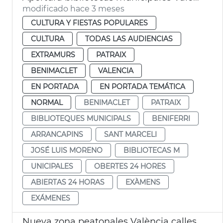
modificado hace 3 meses
CULTURA Y FIESTAS POPULARES
CULTURA
TODAS LAS AUDIENCIAS
EXTRAMURS
PATRAIX
BENIMACLET
VALENCIA
EN PORTADA
EN PORTADA TEMÁTICA
NORMAL
BENIMACLET
PATRAIX
BIBLIOTEQUES MUNICIPALS
BENIFERRI
ARRANCAPINS
SANT MARCELI
JOSÉ LUIS MORENO
BIBLIOTECAS M
UNICIPALES
OBERTES 24 HORES
ABIERTAS 24 HORAS
EXÀMENS
EXÁMENES
Nueva zona peatonales València calles Sant Francesc de Borja y Alzira