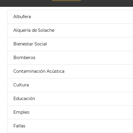
Albufera
Alquería de Solache
Bienestar Social
Bomberos
Contaminación Acústica
Cultura
Educación
Empleo
Fallas