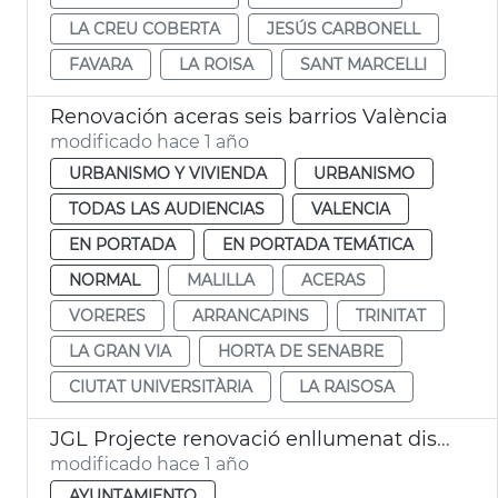
LA CREU COBERTA
JESÚS CARBONELL
FAVARA
LA ROISA
SANT MARCELLI
Renovación aceras seis barrios València
modificado hace 1 año
URBANISMO Y VIVIENDA
URBANISMO
TODAS LAS AUDIENCIAS
VALENCIA
EN PORTADA
EN PORTADA TEMÁTICA
NORMAL
MALILLA
ACERAS
VORERES
ARRANCAPINS
TRINITAT
LA GRAN VIA
HORTA DE SENABRE
CIUTAT UNIVERSITÀRIA
LA RAISOSA
JGL Projecte renovació enllumenat districtes València
modificado hace 1 año
AYUNTAMIENTO