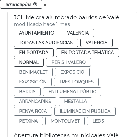
.
arrancapins
JGL Mejora alumbrado barrios de València
modificado hace 1 mes
AYUNTAMIENTO
VALENCIA
TODAS LAS AUDIENCIAS
VALENCIA
EN PORTADA
EN PORTADA TEMÁTICA
NORMAL
PERIS I VALERO
BENIMACLET
EXPOSICIÓ
EXPOSICIÓN
TRES FORQUES
BARRIS
ENLLUMENAT PÚBLIC
ARRANCAPINS
MESTALLA
PENYA ROJA
ILUMINACIÓN PÚBLICA
PETXINA
MONTOLIVET
LEDS
Apertura bibliotecas municipales València 24 horas por exámenes