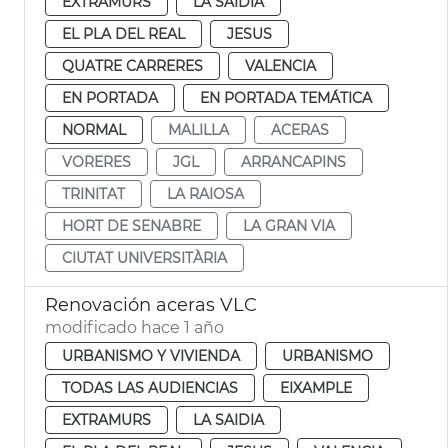
EXTRAMURS
LA SAIDIA
EL PLA DEL REAL
JESUS
QUATRE CARRERES
VALENCIA
EN PORTADA
EN PORTADA TEMÁTICA
NORMAL
MALILLA
ACERAS
VORERES
JGL
ARRANCAPINS
TRINITAT
LA RAIOSA
HORT DE SENABRE
LA GRAN VIA
CIUTAT UNIVERSITÀRIA
Renovación aceras VLC
modificado hace 1 año
URBANISMO Y VIVIENDA
URBANISMO
TODAS LAS AUDIENCIAS
EIXAMPLE
EXTRAMURS
LA SAIDIA