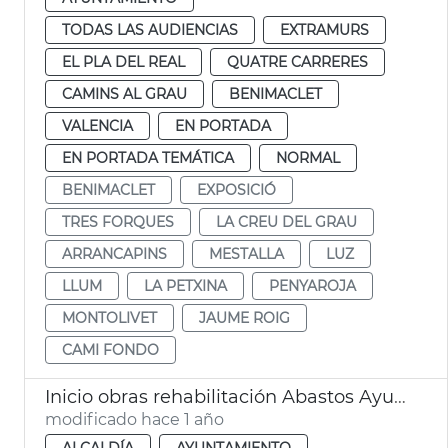
TODAS LAS AUDIENCIAS
EXTRAMURS
EL PLA DEL REAL
QUATRE CARRERES
CAMINS AL GRAU
BENIMACLET
VALENCIA
EN PORTADA
EN PORTADA TEMÁTICA
NORMAL
BENIMACLET
EXPOSICIÓ
TRES FORQUES
LA CREU DEL GRAU
ARRANCAPINS
MESTALLA
LUZ
LLUM
LA PETXINA
PENYAROJA
MONTOLIVET
JAUME ROIG
CAMI FONDO
Inicio obras rehabilitación Abastos Ayuntamiento València
modificado hace 1 año
ALCALDÍA
AYUNTAMIENTO