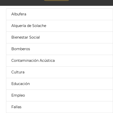
Albufera
Alquería de Solache
Bienestar Social
Bomberos
Contaminación Acústica
Cultura
Educación
Empleo
Fallas