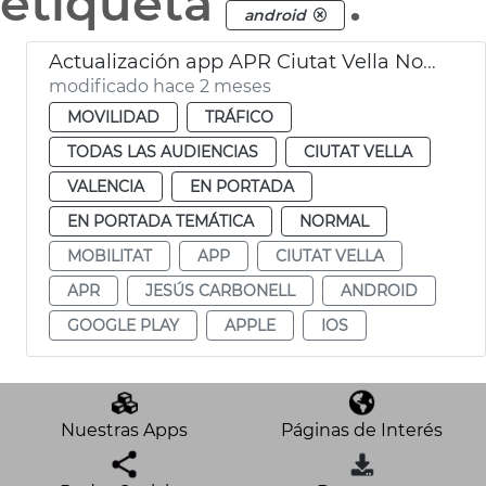
etiqueta
.
android
Actualización app APR Ciutat Vella Norte València
modificado hace 2 meses
MOVILIDAD
TRÁFICO
TODAS LAS AUDIENCIAS
CIUTAT VELLA
VALENCIA
EN PORTADA
EN PORTADA TEMÁTICA
NORMAL
MOBILITAT
APP
CIUTAT VELLA
APR
JESÚS CARBONELL
ANDROID
GOOGLE PLAY
APPLE
IOS
Nuestras Apps
Páginas de Interés