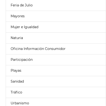
Feria de Julio
Mayores
Mujer e Igualdad
Naturia
Oficina Información Consumidor
Participación
Playas
Sanidad
Tráfico
Urbanismo