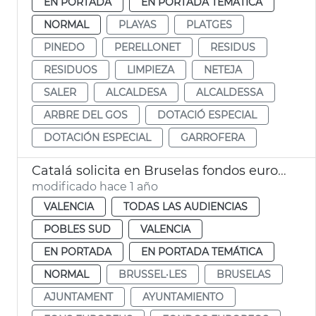
EN PORTADA
EN PORTADA TEMÁTICA
NORMAL
PLAYAS
PLATGES
PINEDO
PERELLONET
RESIDUS
RESIDUOS
LIMPIEZA
NETEJA
SALER
ALCALDESA
ALCALDESSA
ARBRE DEL GOS
DOTACIÓ ESPECIAL
DOTACIÓN ESPECIAL
GARROFERA
Catalá solicita en Bruselas fondos europeos para la dana
modificado hace 1 año
VALENCIA
TODAS LAS AUDIENCIAS
POBLES SUD
VALENCIA
EN PORTADA
EN PORTADA TEMÁTICA
NORMAL
BRUSSEL·LES
BRUSELAS
AJUNTAMENT
AYUNTAMIENTO