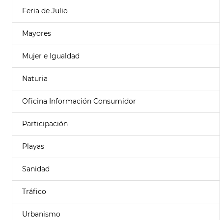
Feria de Julio
Mayores
Mujer e Igualdad
Naturia
Oficina Información Consumidor
Participación
Playas
Sanidad
Tráfico
Urbanismo