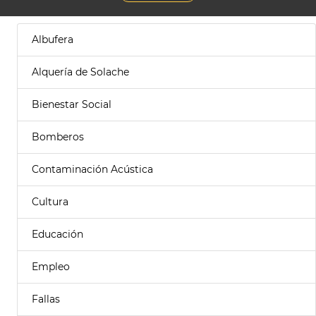
Albufera
Alquería de Solache
Bienestar Social
Bomberos
Contaminación Acústica
Cultura
Educación
Empleo
Fallas