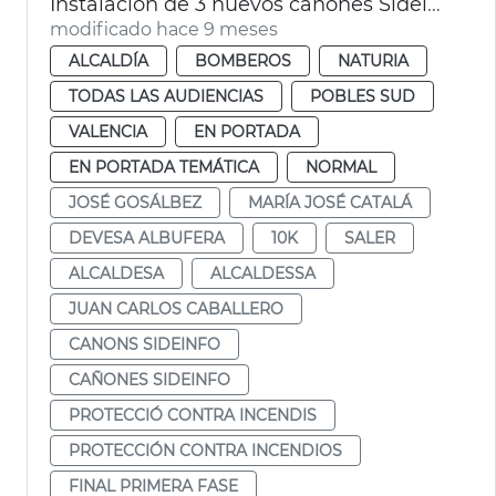
Instalación de 3 nuevos cañones Sideinfo en El Saler
modificado hace 9 meses
ALCALDÍA
BOMBEROS
NATURIA
TODAS LAS AUDIENCIAS
POBLES SUD
VALENCIA
EN PORTADA
EN PORTADA TEMÁTICA
NORMAL
JOSÉ GOSÁLBEZ
MARÍA JOSÉ CATALÁ
DEVESA ALBUFERA
10K
SALER
ALCALDESA
ALCALDESSA
JUAN CARLOS CABALLERO
CANONS SIDEINFO
CAÑONES SIDEINFO
PROTECCIÓ CONTRA INCENDIS
PROTECCIÓN CONTRA INCENDIOS
FINAL PRIMERA FASE