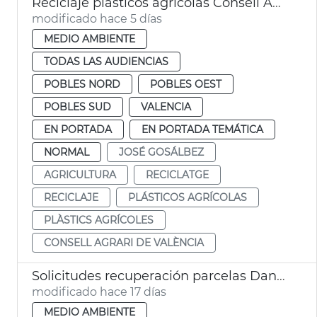
Reciclaje plásticos agrícolas Consell Agrari València
modificado hace 5 días
MEDIO AMBIENTE
TODAS LAS AUDIENCIAS
POBLES NORD
POBLES OEST
POBLES SUD
VALENCIA
EN PORTADA
EN PORTADA TEMÁTICA
NORMAL
JOSÉ GOSÁLBEZ
AGRICULTURA
RECICLATGE
RECICLAJE
PLÁSTICOS AGRÍCOLAS
PLÀSTICS AGRÍCOLES
CONSELL AGRARI DE VALÈNCIA
Solicitudes recuperación parcelas Dana València
modificado hace 17 días
MEDIO AMBIENTE