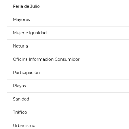
Feria de Julio
Mayores
Mujer e Igualdad
Naturia
Oficina Información Consumidor
Participación
Playas
Sanidad
Tráfico
Urbanismo