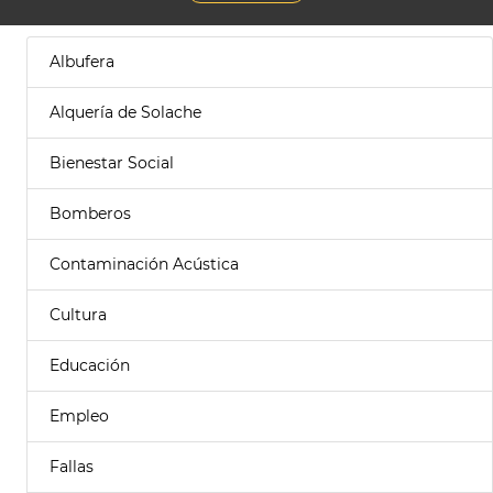
Albufera
Alquería de Solache
Bienestar Social
Bomberos
Contaminación Acústica
Cultura
Educación
Empleo
Fallas