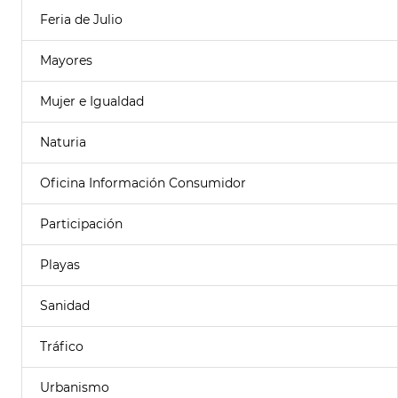
Feria de Julio
Mayores
Mujer e Igualdad
Naturia
Oficina Información Consumidor
Participación
Playas
Sanidad
Tráfico
Urbanismo