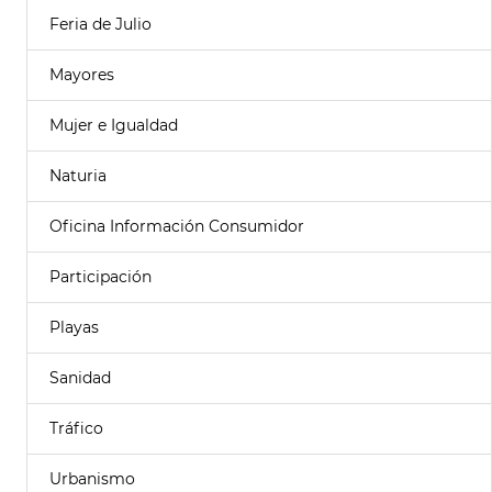
Feria de Julio
Mayores
Mujer e Igualdad
Naturia
Oficina Información Consumidor
Participación
Playas
Sanidad
Tráfico
Urbanismo