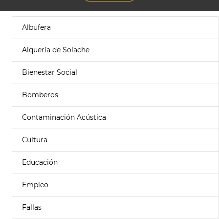
Albufera
Alquería de Solache
Bienestar Social
Bomberos
Contaminación Acústica
Cultura
Educación
Empleo
Fallas