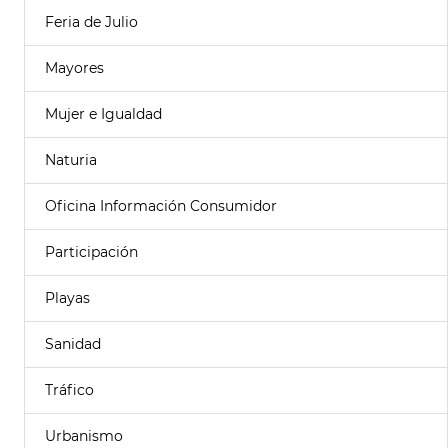
Feria de Julio
Mayores
Mujer e Igualdad
Naturia
Oficina Información Consumidor
Participación
Playas
Sanidad
Tráfico
Urbanismo