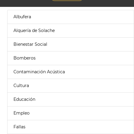
Albufera
Alquería de Solache
Bienestar Social
Bomberos
Contaminación Acústica
Cultura
Educación
Empleo
Fallas