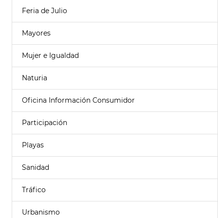
Feria de Julio
Mayores
Mujer e Igualdad
Naturia
Oficina Información Consumidor
Participación
Playas
Sanidad
Tráfico
Urbanismo