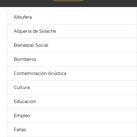
Albufera
Alquería de Solache
Bienestar Social
Bomberos
Contaminación Acústica
Cultura
Educación
Empleo
Fallas