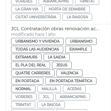
VORERES
ARRANCAPINS
TRINITAT
LA GRAN VIA
HORTA DE SENABRE
CIUTAT UNIVERSITÀRIA
LA RAISOSA
JGL Contratación obras renovación aceras València
modificado hace 1 año
URBANISMO Y VIVIENDA
URBANISMO
TODAS LAS AUDIENCIAS
EIXAMPLE
EXTRAMURS
LA SAIDIA
EL PLA DEL REAL
JESUS
QUATRE CARRERES
VALENCIA
EN PORTADA
EN PORTADA TEMÁTICA
NORMAL
MALILLA
ACERAS
VORERES
JGL
ARRANCAPINS
TRINITAT
LA RAIOSA