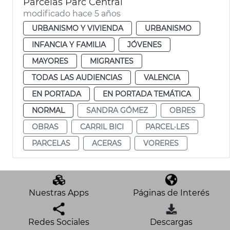
Parcelas Parc Central
modificado hace 5 años
URBANISMO Y VIVIENDA
URBANISMO
INFANCIA Y FAMILIA
JÓVENES
MAYORES
MIGRANTES
TODAS LAS AUDIENCIAS
VALENCIA
EN PORTADA
EN PORTADA TEMÁTICA
NORMAL
SANDRA GÓMEZ
OBRES
OBRAS
CARRIL BICI
PARCEL·LES
PARCELAS
ACERAS
VORERES
Nuestras Apps
Páginas de Interés
Redes Sociales
Descargas