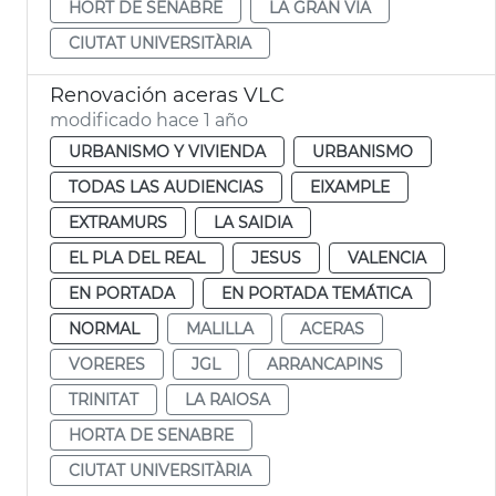
HORT DE SENABRE
LA GRAN VIA
CIUTAT UNIVERSITÀRIA
Renovación aceras VLC
modificado hace 1 año
URBANISMO Y VIVIENDA
URBANISMO
TODAS LAS AUDIENCIAS
EIXAMPLE
EXTRAMURS
LA SAIDIA
EL PLA DEL REAL
JESUS
VALENCIA
EN PORTADA
EN PORTADA TEMÁTICA
NORMAL
MALILLA
ACERAS
VORERES
JGL
ARRANCAPINS
TRINITAT
LA RAIOSA
HORTA DE SENABRE
CIUTAT UNIVERSITÀRIA