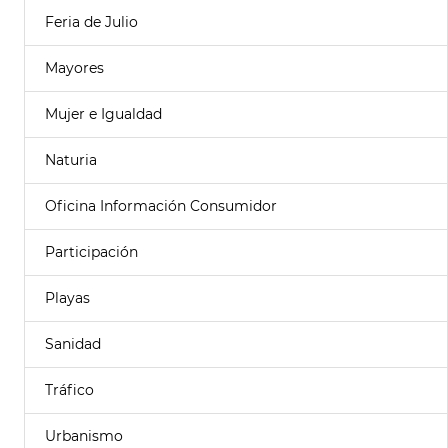
Feria de Julio
Mayores
Mujer e Igualdad
Naturia
Oficina Información Consumidor
Participación
Playas
Sanidad
Tráfico
Urbanismo