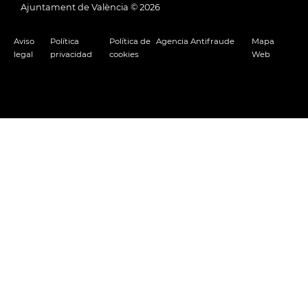
Ajuntament de València ©
2026
Aviso
Política
Política de
Agencia Antifraude
Mapa
legal
privacidad
cookies
Web