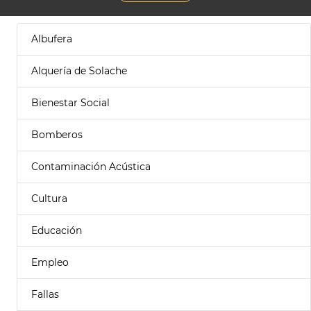
Albufera
Alquería de Solache
Bienestar Social
Bomberos
Contaminación Acústica
Cultura
Educación
Empleo
Fallas