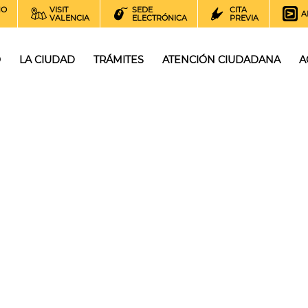
NO
VISIT
SEDE
CITA
A
VALENCIA
ELECTRÓNICA
PREVIA
O
LA CIUDAD
TRÁMITES
ATENCIÓN CIUDADANA
A