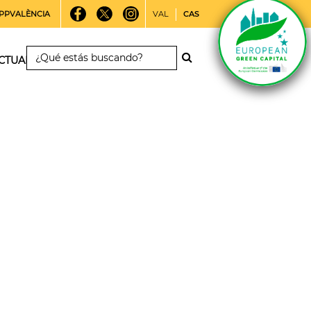
PPVALÈNCIA
VAL
CAS
CTUALIDAD