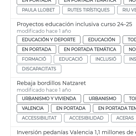
EN PORTADA
EN PORTADA TEMÁTICA
NO
PAULA LLOBET
RUTES TIRÍSTIQUES
RIU V
Proyectos educación inclusiva curso 24-25
modificado hace 1 año
EDUCACIÓN Y DEPORTE
EDUCACIÓN
TOD
EN PORTADA
EN PORTADA TEMÁTICA
NO
FORMACIÓ
EDUCACIÓ
INCLUSIÓ
IN
DISCAPACITATS
Rebaja bordillos Natzaret
modificado hace 1 año
URBANISMO Y VIVIENDA
URBANISMO
TO
VALENCIA
EN PORTADA
EN PORTADA TE
ACCESSIBILITAT
ACCESIBILIDAD
ACERAS
Inversión pedanías Valencia 1,1 millones de