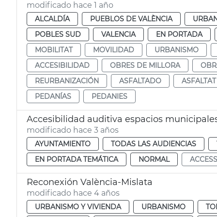
modificado hace 1 año
ALCALDÍA
PUEBLOS DE VALÈNCIA
URBA
POBLES SUD
VALENCIA
EN PORTADA
MOBILITAT
MOVILIDAD
URBANISMO
ACCESIBILIDAD
OBRES DE MILLORA
OBR
REURBANIZACIÓN
ASFALTADO
ASFALTAT
PEDANÍAS
PEDANIES
Accesibilidad auditiva espacios municipale
modificado hace 3 años
AYUNTAMIENTO
TODAS LAS AUDIENCIAS
EN PORTADA TEMÁTICA
NORMAL
ACCESS
Reconexión València-Mislata
modificado hace 4 años
URBANISMO Y VIVIENDA
URBANISMO
TO