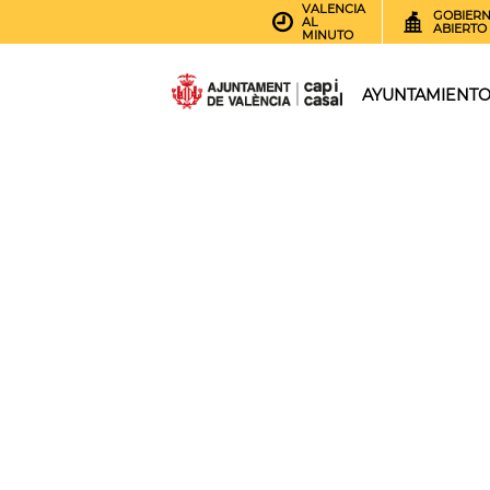
VALENCIA
GOBIER
AL
ABIERTO
MINUTO
AYUNTAMIENT