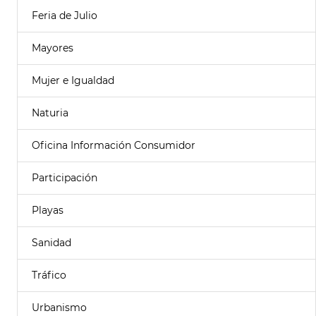
Feria de Julio
Mayores
Mujer e Igualdad
Naturia
Oficina Información Consumidor
Participación
Playas
Sanidad
Tráfico
Urbanismo