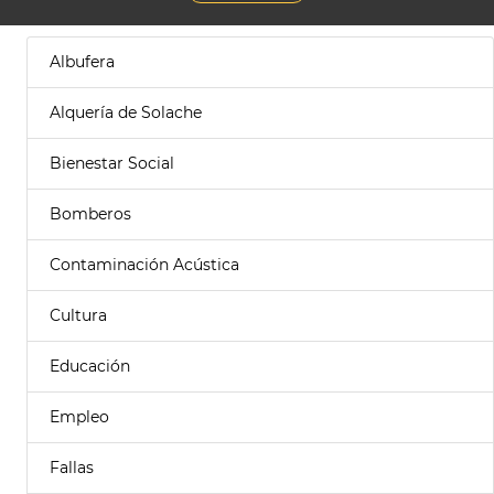
Albufera
Alquería de Solache
Bienestar Social
Bomberos
Contaminación Acústica
Cultura
Educación
Empleo
Fallas