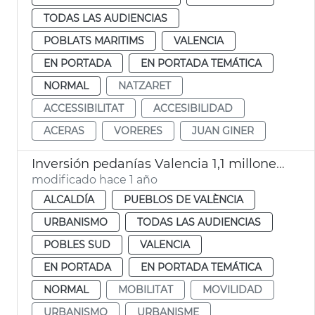
TODAS LAS AUDIENCIAS
POBLATS MARITIMS
VALENCIA
EN PORTADA
EN PORTADA TEMÁTICA
NORMAL
NATZARET
ACCESSIBILITAT
ACCESIBILIDAD
ACERAS
VORERES
JUAN GINER
Inversión pedanías Valencia 1,1 millones de euros en un año
modificado hace 1 año
ALCALDÍA
PUEBLOS DE VALÈNCIA
URBANISMO
TODAS LAS AUDIENCIAS
POBLES SUD
VALENCIA
EN PORTADA
EN PORTADA TEMÁTICA
NORMAL
MOBILITAT
MOVILIDAD
URBANISMO
URBANISME