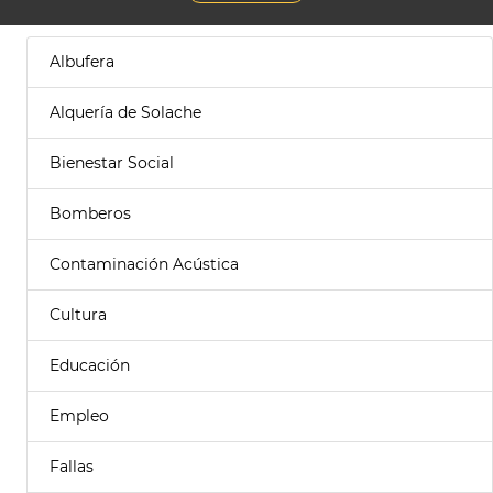
Albufera
Alquería de Solache
Bienestar Social
Bomberos
Contaminación Acústica
Cultura
Educación
Empleo
Fallas