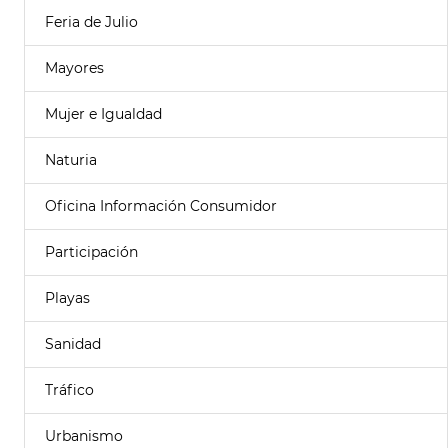
Feria de Julio
Mayores
Mujer e Igualdad
Naturia
Oficina Información Consumidor
Participación
Playas
Sanidad
Tráfico
Urbanismo