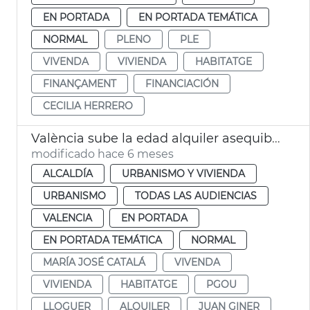
EN PORTADA
EN PORTADA TEMÁTICA
NORMAL
PLENO
PLE
VIVENDA
VIVIENDA
HABITATGE
FINANÇAMENT
FINANCIACIÓN
CECILIA HERRERO
València sube la edad alquiler asequible joven a los 45 años
modificado hace 6 meses
ALCALDÍA
URBANISMO Y VIVIENDA
URBANISMO
TODAS LAS AUDIENCIAS
VALENCIA
EN PORTADA
EN PORTADA TEMÁTICA
NORMAL
MARÍA JOSÉ CATALÁ
VIVENDA
VIVIENDA
HABITATGE
PGOU
LLOGUER
ALQUILER
JUAN GINER