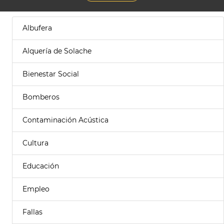
Albufera
Alquería de Solache
Bienestar Social
Bomberos
Contaminación Acústica
Cultura
Educación
Empleo
Fallas