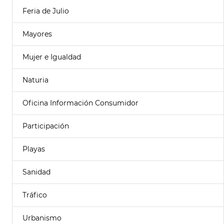
Feria de Julio
Mayores
Mujer e Igualdad
Naturia
Oficina Información Consumidor
Participación
Playas
Sanidad
Tráfico
Urbanismo