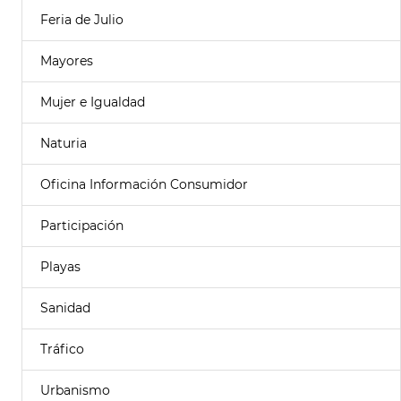
Feria de Julio
Mayores
Mujer e Igualdad
Naturia
Oficina Información Consumidor
Participación
Playas
Sanidad
Tráfico
Urbanismo