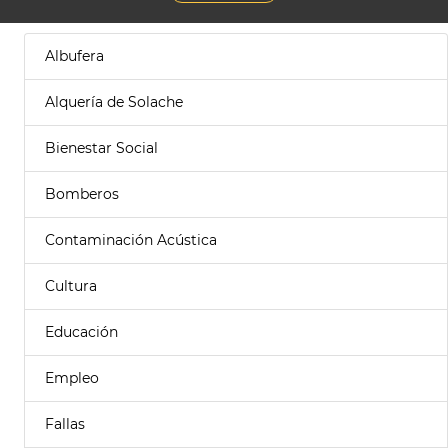
Albufera
Alquería de Solache
Bienestar Social
Bomberos
Contaminación Acústica
Cultura
Educación
Empleo
Fallas