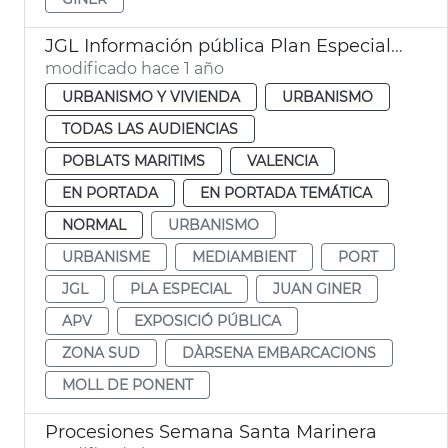
JGL Información pública Plan Especial Zona Sur Puerto València
modificado hace 1 año
URBANISMO Y VIVIENDA
URBANISMO
TODAS LAS AUDIENCIAS
POBLATS MARITIMS
VALENCIA
EN PORTADA
EN PORTADA TEMÁTICA
NORMAL
URBANISMO
URBANISME
MEDIAMBIENT
PORT
JGL
PLA ESPECIAL
JUAN GINER
APV
EXPOSICIÓ PÚBLICA
ZONA SUD
DÀRSENA EMBARCACIONS
MOLL DE PONENT
Procesiones Semana Santa Marinera